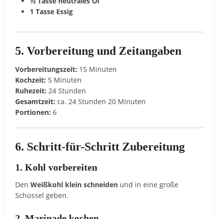
½
Tasse
neutrales
Öl
1
Tasse
Essig
5.
Vorbereitung
und
Zeitangaben
Vorbereitungszeit:
15
Minuten
Kochzeit:
5
Minuten
Ruhezeit:
24
Stunden
Gesamtzeit:
ca.
24
Stunden
20
Minuten
Portionen:
6
6.
Schritt-
für-
Schritt
Zubereitung
1.
Kohl
vorbereiten
Den
Weißkohl
klein
schneiden
und
in
eine
große
Schüssel
geben.
2.
Marinade
kochen