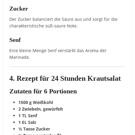
Zucker
Der
Zucker
balanciert
die
Säure
aus
und
sorgt
für
die
charakteristische
süß-
saure
Note.
Senf
Eine
kleine
Menge
Senf
verstärkt
das
Aroma
der
Marinade.
4.
Rezept
für
24
Stunden
Krautsalat
Zutaten
für
6
Portionen
1500
g
Weißkohl
2
Zwiebeln,
gewürfelt
1
TL
Senf
1
EL
Salz
½
Tasse
Zucker