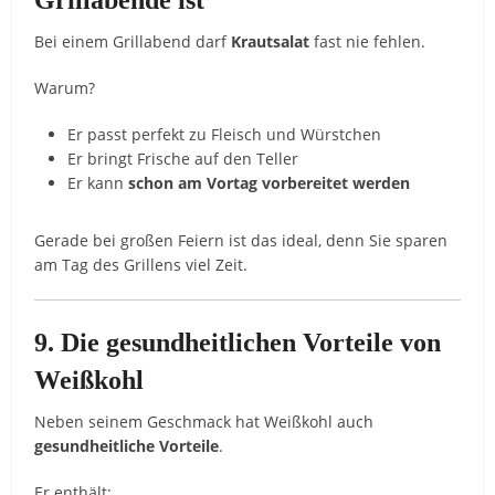
Grillabende
ist
Bei
einem
Grillabend
darf
Krautsalat
fast
nie
fehlen.
Warum?
Er
passt
perfekt
zu
Fleisch
und
Würstchen
Er
bringt
Frische
auf
den
Teller
Er
kann
schon
am
Vortag
vorbereitet
werden
Gerade
bei
großen
Feiern
ist
das
ideal,
denn
Sie
sparen
am
Tag
des
Grillens
viel
Zeit.
9.
Die
gesundheitlichen
Vorteile
von
Weißkohl
Neben
seinem
Geschmack
hat
Weißkohl
auch
gesundheitliche
Vorteile
.
Er
enthält: