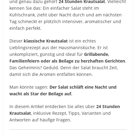
und
genau
dazu
gehört
24
Stunden
Krautsalat
.
Vielleicht
kennen
Sie
das:
Ein
einfacher
Salat
steht
im
Kühlschrank,
zieht
über
Nacht
durch
und
am
nächsten
Tag
schmeckt
er
plötzlich
intensiver,
aromatischer
und
einfach
perfekt.
Dieser
klassische
Krautsalat
ist
ein
echtes
Lieblingsrezept
aus
der
Hausmannsküche.
Er
ist
unkompliziert,
günstig
und
ideal
für
Grillabende,
Familienfeiern
oder
als
Beilage
zu
herzhaften
Gerichten
.
Das
Geheimnis?
Geduld.
Denn
der
Salat
braucht
Zeit,
damit
sich
die
Aromen
entfalten
können.
Man
könnte
sagen:
Der
Salat
schläft
eine
Nacht
und
wacht
als
Star
der
Beilage
auf.
In
diesem
Artikel
entdecken
Sie
alles
über
24
Stunden
Krautsalat
,
inklusive
Rezept,
Tipps,
Varianten
und
Antworten
auf
häufige
Fragen.