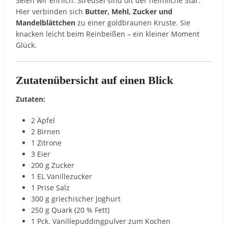
Seien wir ehrlich: Streusel sind oft der heimliche Star.
Hier verbinden sich
Butter, Mehl, Zucker und
Mandelblättchen
zu einer goldbraunen Kruste. Sie
knacken leicht beim Reinbeißen – ein kleiner Moment
Glück.
Zutatenübersicht auf einen Blick
Zutaten:
2 Äpfel
2 Birnen
1 Zitrone
3 Eier
200 g Zucker
1 EL Vanillezucker
1 Prise Salz
300 g griechischer Joghurt
250 g Quark (20 % Fett)
1 Pck. Vanillepuddingpulver zum Kochen