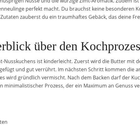
e knusprigen Nüsse und die würzige Zimt-Aromatik. Zudem ist
henneulinge perfekt macht. Du brauchst keine besonderen 
n Zutaten zauberst du ein traumhaftes Gebäck, das deine Fr
rblick über den Kochproze
t-Nusskuchens ist kinderleicht. Zuerst wird die Butter mit
gefügt und gut verrührt. Im nächsten Schritt kommen die an
les wird gründlich vermischt. Nach dem Backen darf der Ku
in minimalistischer Prozess, der ein Maximum an Genuss ve
uten