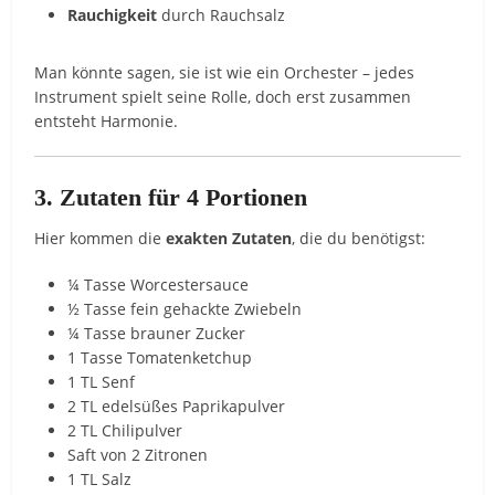
Rauchigkeit
durch Rauchsalz
Man könnte sagen, sie ist wie ein Orchester – jedes
Instrument spielt seine Rolle, doch erst zusammen
entsteht Harmonie.
3. Zutaten für 4 Portionen
Hier kommen die
exakten Zutaten
, die du benötigst:
¼ Tasse Worcestersauce
½ Tasse fein gehackte Zwiebeln
¼ Tasse brauner Zucker
1 Tasse Tomatenketchup
1 TL Senf
2 TL edelsüßes Paprikapulver
2 TL Chilipulver
Saft von 2 Zitronen
1 TL Salz