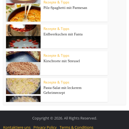
Rezepte & Tipps
Pilz-Spaghetti mit Parmesan
Rezepte & Tipps
Erdbeerkuchen mit Fanta
Rezepte & Tipps
Kirschtorte mit Streusel
Rezepte & Tipps
Pasta-Salat mit leckerem
Geheimrezept
Copyright © 2026. All Rights Reserved.
Kontaktiere uns
Privacy Policy
Terms & Conditions