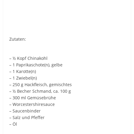
Zutaten:
– ½ Kopf Chinakohl
– 1 Paprikaschote(n), gelbe
– 1 Karotte(n)
– 1 Zwiebel(n)
– 250 g Hackfleisch, gemischtes
– ½ Becher Schmand, ca. 100 g
– 300 ml Gemüsebrühe
– Worcestershiresauce
– Saucenbinder
– Salz und Pfeffer
– Öl