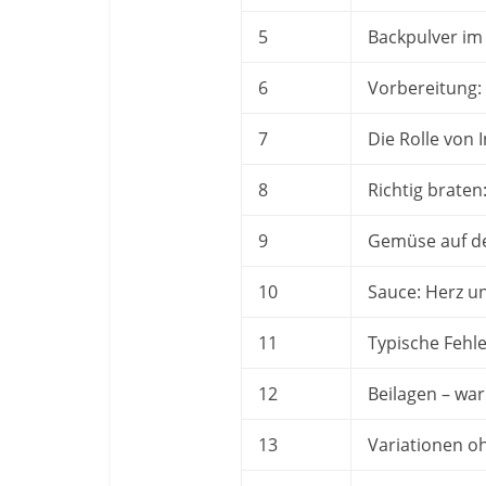
5
Backpulver im 
6
Vorbereitung: 
7
Die Rolle von
8
Richtig braten
9
Gemüse auf de
10
Sauce: Herz u
11
Typische Fehle
12
Beilagen – war
13
Variationen oh