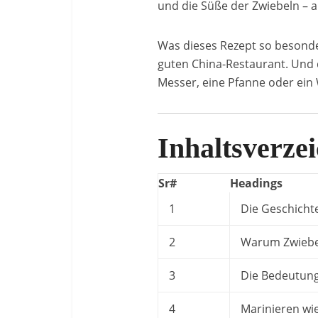
und die Süße der Zwiebeln – a
Was dieses Rezept so besonde
guten China-Restaurant. Und 
Messer, eine Pfanne oder ein W
Inhaltsverzei
Sr#
Headings
1
Die Geschichte
2
Warum Zwiebel
3
Die Bedeutung 
4
Marinieren wi