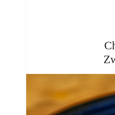
Ch
Zw