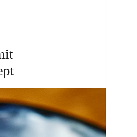
mit
ept