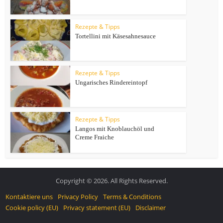
Rezepte & Tipps
Tortellini mit Käsesahnesauce
Rezepte & Tipps
Ungarisches Rindereintopf
Rezepte & Tipps
Langos mit Knoblauchöl und
Creme Fraiche
Copyright © 2026. All Rights Reserved.
Kontaktiere uns
Privacy Policy
Terms & Conditions
Cookie policy (EU)
Privacy statement (EU)
Disclaimer