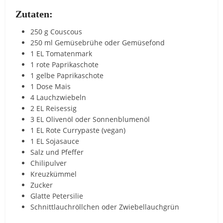
Zutaten:
250 g Couscous
250 ml Gemüsebrühe oder Gemüsefond
1 EL Tomatenmark
1 rote Paprikaschote
1 gelbe Paprikaschote
1 Dose Mais
4 Lauchzwiebeln
2 EL Reisessig
3 EL Olivenöl oder Sonnenblumenöl
1 EL Rote Currypaste (vegan)
1 EL Sojasauce
Salz und Pfeffer
Chilipulver
Kreuzkümmel
Zucker
Glatte Petersilie
Schnittlauchröllchen oder Zwiebellauchgrün