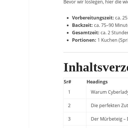
Bevor wir loslegen, hier die w
Vorbereitungszeit:
ca. 25
Backzeit:
ca. 75–90 Minu
Gesamtzeit:
ca. 2 Stunden
Portionen:
1 Kuchen (Spri
Inhaltsverz
Sr#
Headings
1
Warum Cyberlady
2
Die perfekten Zu
3
Der Mürbeteig – 