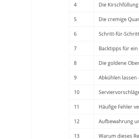
4
Die Kirschfüllung
5
Die cremige Qua
6
Schritt-für-Schri
7
Backtipps für ein
8
Die goldene Oberf
9
Abkühlen lassen 
10
Serviervorschl
11
Häufige Fehler v
12
Aufbewahrung un
13
Warum dieses Re