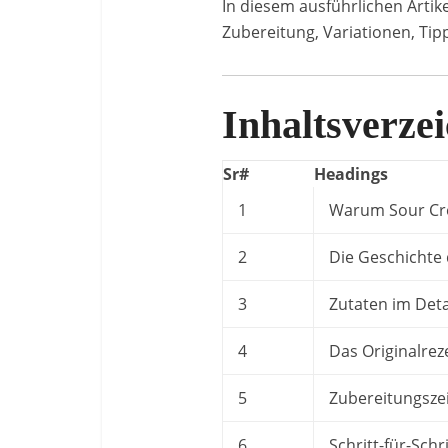
In diesem ausführlichen Artike
Zubereitung, Variationen, Tip
Inhaltsverzei
Sr#
Headings
1
Warum Sour Cre
2
Die Geschichte
3
Zutaten im Detai
4
Das Originalrez
5
Zubereitungsze
6
Schritt-für-Schr