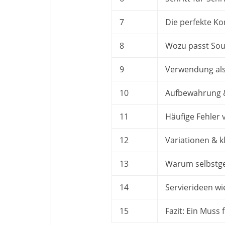
7
Die perfekte Ko
8
Wozu passt Sou
9
Verwendung als
10
Aufbewahrung &
11
Häufige Fehler
12
Variationen & 
13
Warum selbstg
14
Servierideen wi
15
Fazit: Ein Muss 