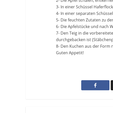
2- Die Äpfel schälen, entkerne
3- In einer Schüssel Haferflo
4- In einer separaten Schüsse
5- Die feuchten Zutaten zu d
6- Die Apfelstücke und nach 
7- Den Teig in die vorbereite
durchgebacken ist (Stäbchen
8- Den Kuchen aus der Form n
Guten Appetit!