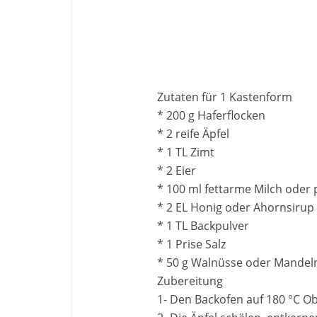
Zutaten für 1 Kastenform
* 200 g Haferflocken
* 2 reife Äpfel
* 1 TL Zimt
* 2 Eier
* 100 ml fettarme Milch oder p
* 2 EL Honig oder Ahornsirup
* 1 TL Backpulver
* 1 Prise Salz
* 50 g Walnüsse oder Mandeln
Zubereitung
1- Den Backofen auf 180 °C Ob