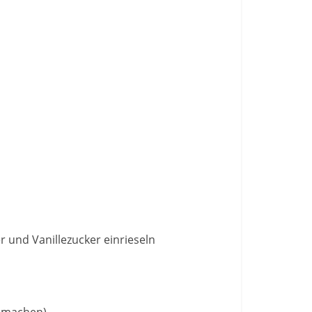
er und Vanillezucker einrieseln
e machen).