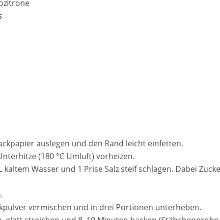
iozitrone
s
ackpapier auslegen und den Rand leicht einfetten.
Unterhitze (180 °C Umluft) vorheizen.
EL kaltem Wasser und 1 Prise Salz steif schlagen. Dabei Zuck
.
ckpulver vermischen und in drei Portionen unterheben.
len, glatt streichen und 8–10 Minuten backen (Stäbchenprob