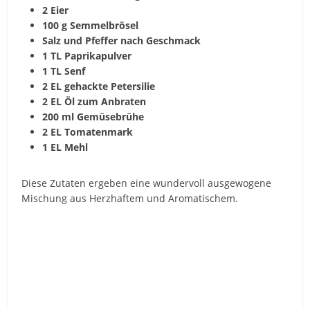
2 Eier
100 g Semmelbrösel
Salz und Pfeffer nach Geschmack
1 TL Paprikapulver
1 TL Senf
2 EL gehackte Petersilie
2 EL Öl zum Anbraten
200 ml Gemüsebrühe
2 EL Tomatenmark
1 EL Mehl
Diese Zutaten ergeben eine wundervoll ausgewogene
Mischung aus Herzhaftem und Aromatischem.