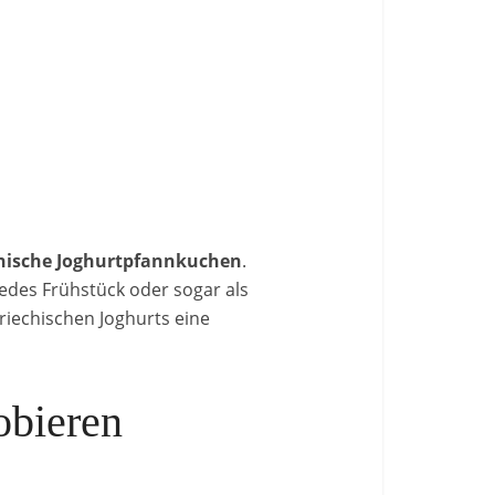
hische Joghurtpfannkuchen
.
jedes Frühstück oder sogar als
riechischen Joghurts eine
obieren