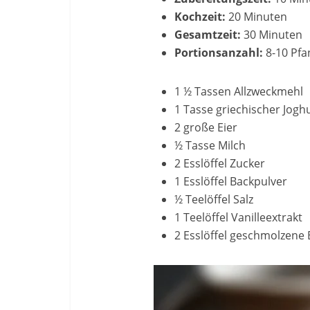
Kochzeit:
20 Minuten
Gesamtzeit:
30 Minuten
Portionsanzahl:
8-10 Pf
1 ½ Tassen Allzweckmehl
1 Tasse griechischer Jogh
2 große Eier
½ Tasse Milch
2 Esslöffel Zucker
1 Esslöffel Backpulver
½ Teelöffel Salz
1 Teelöffel Vanilleextrakt
2 Esslöffel geschmolzene 