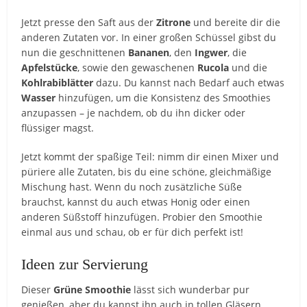
Jetzt presse den Saft aus der
Zitrone
und bereite dir die
anderen Zutaten vor. In einer großen Schüssel gibst du
nun die geschnittenen
Bananen
, den
Ingwer
, die
Apfelstücke
, sowie den gewaschenen
Rucola
und die
Kohlrabiblätter
dazu. Du kannst nach Bedarf auch etwas
Wasser
hinzufügen, um die Konsistenz des Smoothies
anzupassen – je nachdem, ob du ihn dicker oder
flüssiger magst.
Jetzt kommt der spaßige Teil: nimm dir einen Mixer und
püriere alle Zutaten, bis du eine schöne, gleichmäßige
Mischung hast. Wenn du noch zusätzliche Süße
brauchst, kannst du auch etwas Honig oder einen
anderen Süßstoff hinzufügen. Probier den Smoothie
einmal aus und schau, ob er für dich perfekt ist!
Ideen zur Servierung
Dieser
Grüne Smoothie
lässt sich wunderbar pur
genießen, aber du kannst ihn auch in tollen Gläsern