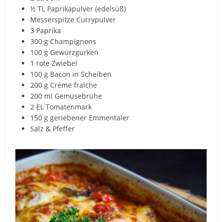
½ TL Paprikapulver (edelsüß)
Messerspitze Currypulver
3 Paprika
300 g Champignons
100 g Gewürzgurken
1 rote Zwiebel
100 g Bacon in Scheiben
200 g Crème fraîche
200 ml Gemüsebrühe
2 EL Tomatenmark
150 g geriebener Emmentaler
Salz & Pfeffer