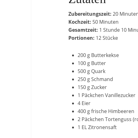
Zubereitungszeit:
20 Minute
Kochzeit:
50 Minuten
Gesamtzeit:
1 Stunde 10 Min
Portionen:
12 Stücke
200 g Butterkekse
100 g Butter
500 g Quark
250 g Schmand
150 g Zucker
1 Päckchen Vanillezucker
4 Eier
400 g frische Himbeeren
2 Päckchen Tortenguss (r
1 EL Zitronensaft