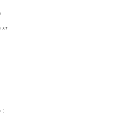
n
uten
ot)