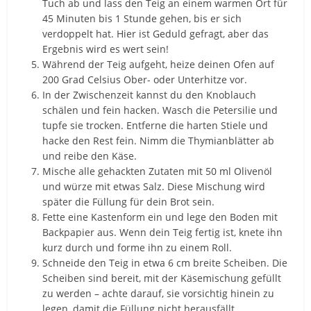
Tuch ab und lass den Teig an einem warmen Ort für
45 Minuten bis 1 Stunde gehen, bis er sich
verdoppelt hat. Hier ist Geduld gefragt, aber das
Ergebnis wird es wert sein!
Während der Teig aufgeht, heize deinen Ofen auf
200 Grad Celsius Ober- oder Unterhitze vor.
In der Zwischenzeit kannst du den Knoblauch
schälen und fein hacken. Wasch die Petersilie und
tupfe sie trocken. Entferne die harten Stiele und
hacke den Rest fein. Nimm die Thymianblätter ab
und reibe den Käse.
Mische alle gehackten Zutaten mit 50 ml Olivenöl
und würze mit etwas Salz. Diese Mischung wird
später die Füllung für dein Brot sein.
Fette eine Kastenform ein und lege den Boden mit
Backpapier aus. Wenn dein Teig fertig ist, knete ihn
kurz durch und forme ihn zu einem Roll.
Schneide den Teig in etwa 6 cm breite Scheiben. Die
Scheiben sind bereit, mit der Käsemischung gefüllt
zu werden – achte darauf, sie vorsichtig hinein zu
legen, damit die Füllung nicht herausfällt.