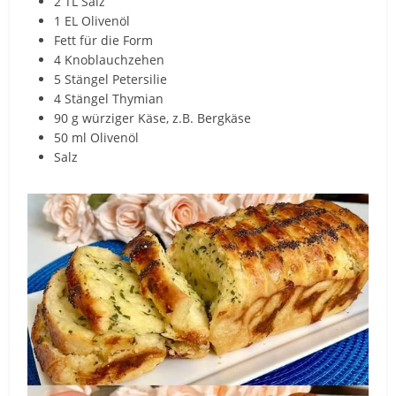
2 TL Salz
1 EL Olivenöl
Fett für die Form
4 Knoblauchzehen
5 Stängel Petersilie
4 Stängel Thymian
90 g würziger Käse, z.B. Bergkäse
50 ml Olivenöl
Salz