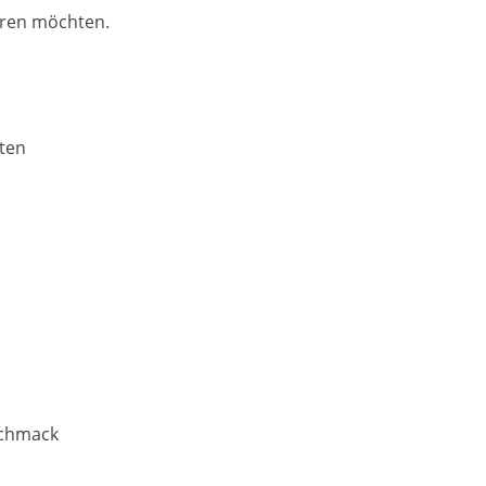
ieren möchten.
uten
schmack