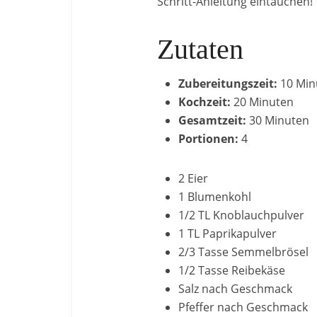
Schritt-Anleitung eintauchen!
Zutaten
Zubereitungszeit:
10 Min
Kochzeit:
20 Minuten
Gesamtzeit:
30 Minuten
Portionen:
4
2 Eier
1 Blumenkohl
1/2 TL Knoblauchpulver
1 TL Paprikapulver
2/3 Tasse Semmelbrösel
1/2 Tasse Reibekäse
Salz nach Geschmack
Pfeffer nach Geschmack