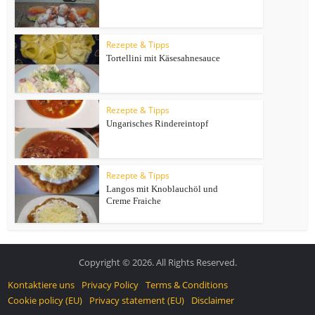
Rezepte & Tipps
Tortellini mit Käsesahnesauce
Rezepte & Tipps
Ungarisches Rindereintopf
Rezepte & Tipps
Langos mit Knoblauchöl und
Creme Fraiche
Copyright © 2026. All Rights Reserved.
Kontaktiere uns
Privacy Policy
Terms & Conditions
Cookie policy (EU)
Privacy statement (EU)
Disclaimer