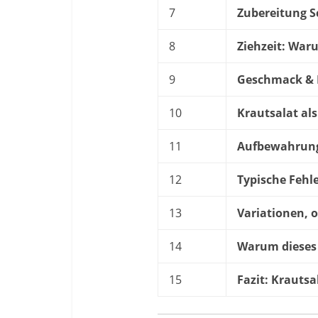
7
Zubereitung Sc
8
Ziehzeit: War
9
Geschmack & K
10
Krautsalat als
11
Aufbewahrung
12
Typische Fehl
13
Variationen, o
14
Warum dieses 
15
Fazit: Krautsa