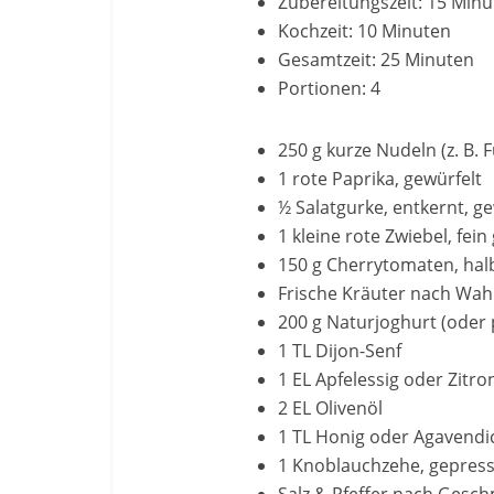
Zubereitungszeit: 15 Min
Kochzeit: 10 Minuten
Gesamtzeit: 25 Minuten
Portionen: 4
250 g kurze Nudeln (z. B. F
1 rote Paprika, gewürfelt
½ Salatgurke, entkernt, ge
1 kleine rote Zwiebel, fein
150 g Cherrytomaten, halb
Frische Kräuter nach Wahl (
200 g Naturjoghurt (oder p
1 TL Dijon-Senf
1 EL Apfelessig oder Zitro
2 EL Olivenöl
1 TL Honig oder Agavendi
1 Knoblauchzehe, gepress