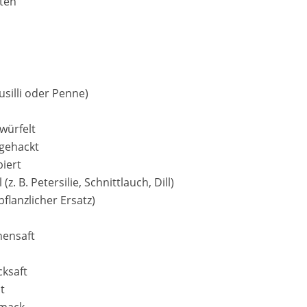
uten
usilli oder Penne)
würfelt
 gehackt
iert
z. B. Petersilie, Schnittlauch, Dill)
flanzlicher Ersatz)
nensaft
cksaft
t