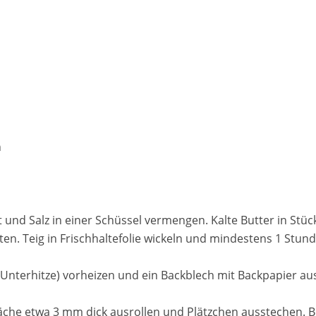
n
t und Salz in einer Schüssel vermengen. Kalte Butter in Stü
en. Teig in Frischhaltefolie wickeln und mindestens 1 Stunde
/Unterhitze) vorheizen und ein Backblech mit Backpapier au
läche etwa 3 mm dick ausrollen und Plätzchen ausstechen. Be