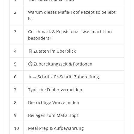
2
Warum dieses Mafia-Topf Rezept so beliebt
ist
3
Geschmack & Konsistenz – was macht ihn
besonders?
4
🧾 Zutaten im Überblick
5
⏱️ Zubereitungszeit & Portionen
6
👩‍🍳 Schritt-für-Schritt Zubereitung
7
Typische Fehler vermeiden
8
Die richtige Würze finden
9
Beilagen zum Mafia-Topf
10
Meal Prep & Aufbewahrung