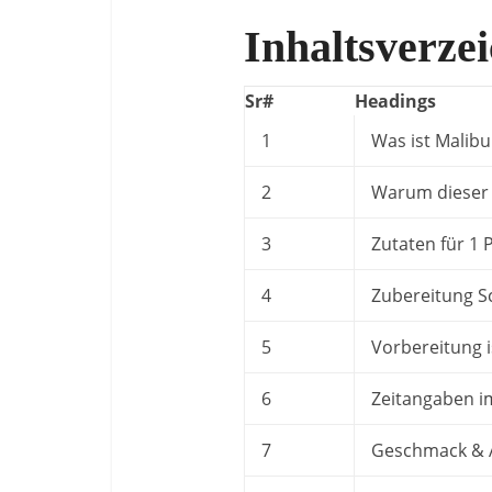
Inhaltsverzei
Sr#
Headings
1
Was ist Malib
2
Warum dieser 
3
Zutaten für 1 
4
Zubereitung Sch
5
Vorbereitung i
6
Zeitangaben i
7
Geschmack & 