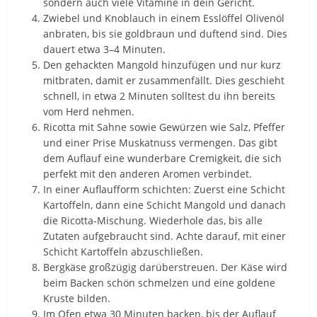
sondern auch viele Vitamine in dein Gericht.
Zwiebel und Knoblauch in einem Esslöffel Olivenöl
anbraten, bis sie goldbraun und duftend sind. Dies
dauert etwa 3–4 Minuten.
Den gehackten Mangold hinzufügen und nur kurz
mitbraten, damit er zusammenfällt. Dies geschieht
schnell, in etwa 2 Minuten solltest du ihn bereits
vom Herd nehmen.
Ricotta mit Sahne sowie Gewürzen wie Salz, Pfeffer
und einer Prise Muskatnuss vermengen. Das gibt
dem Auflauf eine wunderbare Cremigkeit, die sich
perfekt mit den anderen Aromen verbindet.
In einer Auflaufform schichten: Zuerst eine Schicht
Kartoffeln, dann eine Schicht Mangold und danach
die Ricotta-Mischung. Wiederhole das, bis alle
Zutaten aufgebraucht sind. Achte darauf, mit einer
Schicht Kartoffeln abzuschließen.
Bergkäse großzügig darüberstreuen. Der Käse wird
beim Backen schön schmelzen und eine goldene
Kruste bilden.
Im Ofen etwa 30 Minuten backen, bis der Auflauf