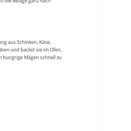
du die Beläge ganz nach
hung aus Schinken, Käse,
ben und backst sie im Ofen,
 um hungrige Mägen schnell zu