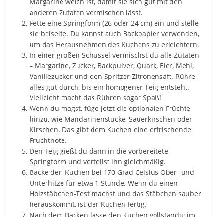
Margarine weich ist, damit sie sich gut mit den
anderen Zutaten vermischen lässt.
Fette eine Springform (26 oder 24 cm) ein und stelle
sie beiseite. Du kannst auch Backpapier verwenden,
um das Herausnehmen des Kuchens zu erleichtern.
In einer großen Schüssel vermischst du alle Zutaten
– Margarine, Zucker, Backpulver, Quark, Eier, Mehl,
Vanillezucker und den Spritzer Zitronensaft. Rühre
alles gut durch, bis ein homogener Teig entsteht.
Vielleicht macht das Rühren sogar Spaß!
Wenn du magst, füge jetzt die optionalen Früchte
hinzu, wie Mandarinenstücke, Sauerkirschen oder
Kirschen. Das gibt dem Kuchen eine erfrischende
Fruchtnote.
Den Teig gießt du dann in die vorbereitete
Springform und verteilst ihn gleichmäßig.
Backe den Kuchen bei 170 Grad Celsius Ober- und
Unterhitze für etwa 1 Stunde. Wenn du einen
Holzstäbchen-Test machst und das Stäbchen sauber
herauskommt, ist der Kuchen fertig.
Nach dem Backen lasse den Kuchen vollständig im