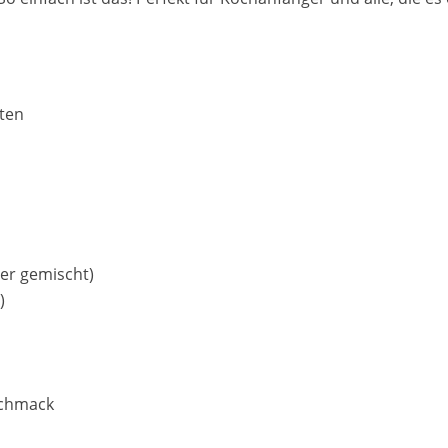
uten
der gemischt)
)
schmack