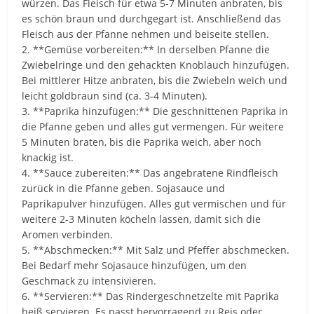
würzen. Das Fleisch für etwa 5-7 Minuten anbraten, bis
es schön braun und durchgegart ist. Anschließend das
Fleisch aus der Pfanne nehmen und beiseite stellen.
2. **Gemüse vorbereiten:** In derselben Pfanne die
Zwiebelringe und den gehackten Knoblauch hinzufügen.
Bei mittlerer Hitze anbraten, bis die Zwiebeln weich und
leicht goldbraun sind (ca. 3-4 Minuten).
3. **Paprika hinzufügen:** Die geschnittenen Paprika in
die Pfanne geben und alles gut vermengen. Für weitere
5 Minuten braten, bis die Paprika weich, aber noch
knackig ist.
4. **Sauce zubereiten:** Das angebratene Rindfleisch
zurück in die Pfanne geben. Sojasauce und
Paprikapulver hinzufügen. Alles gut vermischen und für
weitere 2-3 Minuten köcheln lassen, damit sich die
Aromen verbinden.
5. **Abschmecken:** Mit Salz und Pfeffer abschmecken.
Bei Bedarf mehr Sojasauce hinzufügen, um den
Geschmack zu intensivieren.
6. **Servieren:** Das Rindergeschnetzelte mit Paprika
heiß servieren. Es passt hervorragend zu Reis oder