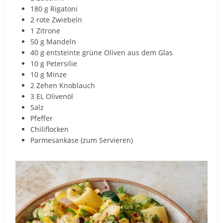
180 g Rigatoni
2 rote Zwiebeln
1 Zitrone
50 g Mandeln
40 g entsteinte grüne Oliven aus dem Glas
10 g Petersilie
10 g Minze
2 Zehen Knoblauch
3 EL Olivenöl
Salz
Pfeffer
Chiliflocken
Parmesankäse (zum Servieren)