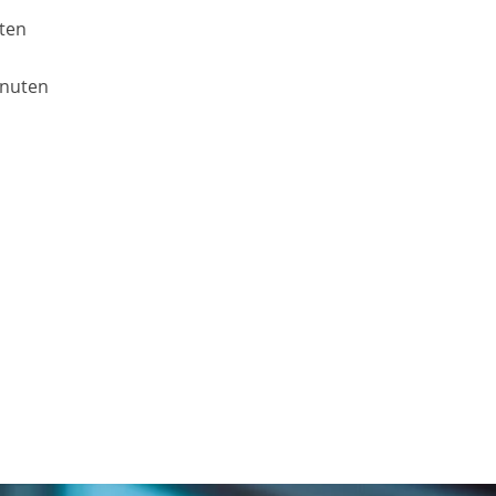
uten
inuten