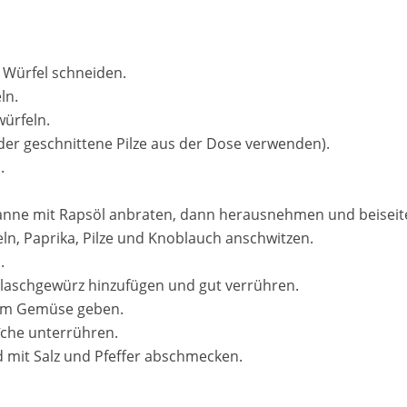
e Würfel schneiden.
ln.
würfeln.
oder geschnittene Pilze aus der Dose verwenden).
.
Pfanne mit Rapsöl anbraten, dann herausnehmen und beiseite
eln, Paprika, Pilze und Knoblauch anschwitzen.
.
laschgewürz hinzufügen und gut verrühren.
zum Gemüse geben.
îche unterrühren.
d mit Salz und Pfeffer abschmecken.